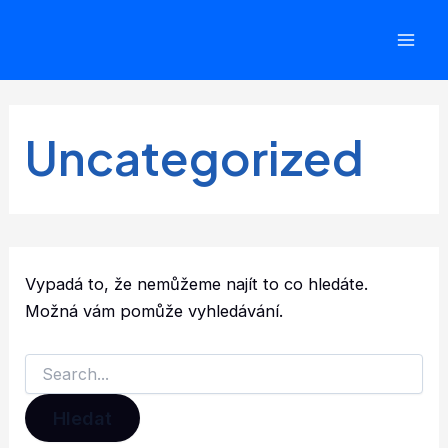
Přeskočit
na
Mai
obsah
Men
Uncategorized
Vypadá to, že nemůžeme najít to co hledáte.
Možná vám pomůže vyhledávání.
Vyhledat
pro: